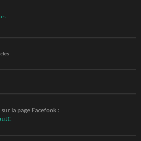
tes
cles
sur la page Facefook :
auJC