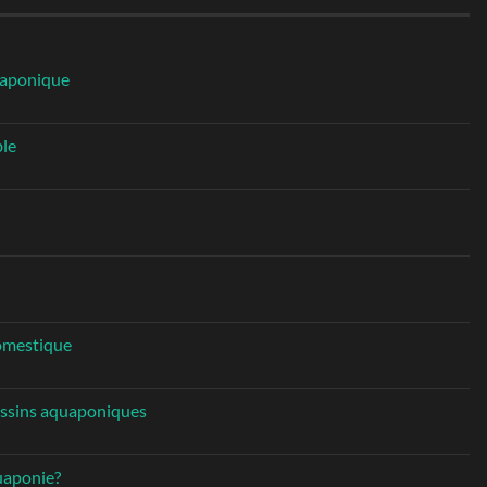
uaponique
le
omestique
assins aquaponiques
quaponie?